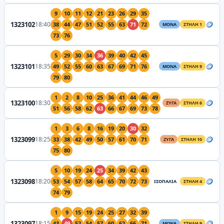
9
10
11
12
21
23
26
29
35
🪙
1323102
18:40
38
44
47
51
52
55
63
71
72
ΜΟΝΑ
ΣΤΗΛΗ
1
73
76
5
29
30
34
36
39
40
42
45
🪙
1323101
18:35
49
52
55
60
63
67
69
71
76
ΜΟΝΑ
ΣΤΗΛΗ
9
79
80
1
2
8
10
25
36
41
44
46
49
🪙
1323100
18:30
ΖΥΓΑ
ΣΤΗΛΗ
6
51
56
58
62
63
66
67
69
73
78
1
3
6
8
16
19
20
30
32
🪙
1323099
18:25
33
38
42
49
50
57
61
70
71
ΖΥΓΑ
ΣΤΗΛΗ
10
75
80
5
10
19
24
25
34
39
42
43
🪙
1323098
18:20
53
54
57
58
64
65
70
72
73
ΙΣΟΠΑΛΙΑ
ΣΤΗΛΗ
4
74
79
1
9
15
19
24
25
27
32
39
🪙
1323097
18:15
43
49
52
54
57
60
62
66
71
ΜΟΝΑ
ΣΤΗΛΗ
9