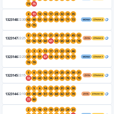
73
75
4
11
12
16
17
23
32
33
35
🪙
1323148
22:30
42
48
51
55
59
63
66
71
72
ΜΟΝΑ
ΣΤΗΛΗ
2
73
75
8
13
14
15
21
30
37
39
45
52
🪙
1323147
22:25
ΖΥΓΑ
ΣΤΗΛΗ
5
55
56
58
60
61
62
65
68
74
78
2
3
8
13
17
21
22
24
46
🪙
1323146
22:20
47
49
51
57
58
63
67
76
77
ΜΟΝΑ
ΣΤΗΛΗ
7
78
79
5
6
12
16
21
24
25
26
30
31
🪙
1323145
22:15
ΖΥΓΑ
ΣΤΗΛΗ
6
32
39
42
52
56
63
68
70
74
79
2
5
6
14
22
28
31
36
38
🪙
1323144
22:10
41
48
49
51
55
60
62
67
70
ΖΥΓΑ
ΣΤΗΛΗ
10
77
80
2
5
16
17
19
21
23
24
31