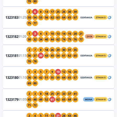
79
80
2
6
8
13
17
25
26
30
39
🪙
1323183
01:25
50
54
55
56
62
63
64
65
67
ΙΣΟΠΑΛΙΑ
ΣΤΗΛΗ
5
75
77
1
3
4
5
10
13
14
15
20
21
🪙
1323182
01:20
ΖΥΓΑ
ΣΤΗΛΗ
4
30
32
34
40
44
62
74
75
76
77
2
7
8
18
26
29
30
31
35
🪙
1323181
01:15
36
37
39
43
45
54
61
62
65
ΙΣΟΠΑΛΙΑ
ΣΤΗΛΗ
5
70
78
1
4
5
7
9
10
12
16
20
🪙
1323180
01:10
36
38
42
51
55
59
64
65
67
ΙΣΟΠΑΛΙΑ
ΣΤΗΛΗ
5
69
80
2
3
8
18
25
31
33
37
41
🪙
1323179
01:05
45
48
49
52
61
62
65
68
69
ΜΟΝΑ
ΣΤΗΛΗ
8
71
72
2
4
5
11
13
21
28
43
46