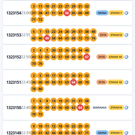
3
11
18
21
23
27
29
31
32
🪙
1323154
23:00
37
38
41
51
54
56
65
68
69
ΜΟΝΑ
ΣΤΗΛΗ
1
71
72
6
7
13
22
24
28
29
37
38
40
🪙
1323153
22:55
ΖΥΓΑ
ΣΤΗΛΗ
8
42
46
49
58
64
65
68
72
73
74
2
4
7
20
23
26
28
34
40
🪙
1323152
22:50
43
52
55
56
57
59
60
65
67
ΖΥΓΑ
ΣΤΗΛΗ
10
70
76
2
5
10
17
18
21
30
31
32
🪙
1323151
22:45
36
40
49
50
51
63
64
68
70
ΖΥΓΑ
ΣΤΗΛΗ
10
78
80
1
6
9
13
19
21
31
37
38
🪙
1323150
22:40
39
40
49
54
56
60
62
64
65
ΙΣΟΠΑΛΙΑ
ΣΤΗΛΗ
9
70
72
9
10
11
12
18
19
22
29
31
🪙
1323149
22:35
35
41
42
44
48
65
66
67
71
ΜΟΝΑ
ΣΤΗΛΗ
1