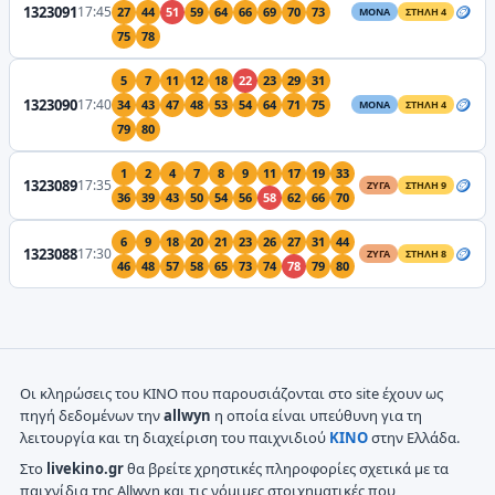
🪙
1323091
17:45
27
44
51
59
64
66
69
70
73
ΜΟΝΑ
ΣΤΗΛΗ
4
75
78
5
7
11
12
18
22
23
29
31
🪙
1323090
17:40
34
43
47
48
53
54
64
71
75
ΜΟΝΑ
ΣΤΗΛΗ
4
79
80
1
2
4
7
8
9
11
17
19
33
🪙
1323089
17:35
ΖΥΓΑ
ΣΤΗΛΗ
9
36
39
43
50
54
56
58
62
66
70
6
9
18
20
21
23
26
27
31
44
🪙
1323088
17:30
ΖΥΓΑ
ΣΤΗΛΗ
8
46
48
57
58
65
73
74
78
79
80
Οι κληρώσεις του ΚΙΝΟ που παρουσιάζονται στο site έχουν ως
πηγή δεδομένων την
allwyn
η οποία είναι υπεύθυνη για τη
λειτουργία και τη διαχείριση του παιχνιδιού
ΚΙΝΟ
στην Ελλάδα.
Στο
livekino.gr
θα βρείτε χρηστικές πληροφορίες σχετικά με τα
παιχνίδια της Allwyn και τις νόμιμες στοιχηματικές που